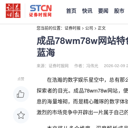
首页
快讯
要闻
股市
您当前的位置：
证券时报
>
公司
>
正文
成品78wm78w网站
蓝海
来源：证券时报网
作者：冯伟光
2026-02-09 
在浩瀚的数字娱乐星空中，总有那
点赞
探索者的目光。成品78wm78w网站
息的海量堆砌，而是精心雕琢的数字体
激烈的市场竞争中开辟出一片属于自己