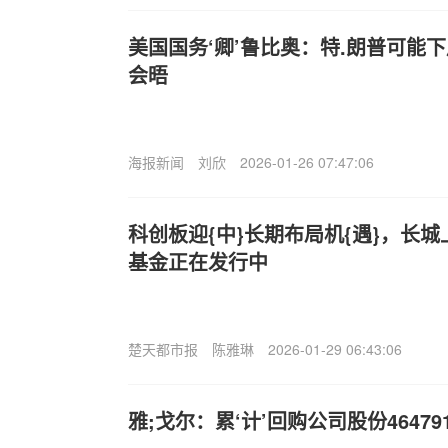
美国国务‘卿’鲁比奥：特.朗普可能
会晤
海报新闻
刘欣
2026-01-26 07:47:06
科创板迎{中}长期布局机{遇}，长
基金正在发行中
楚天都市报
陈雅琳
2026-01-29 06:43:06
雅;戈尔：累‘计’回购公司股份46479