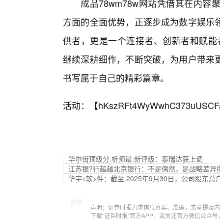
成品78wm78w网站凭借其在内
方面的全面优势，正逐步成为数字娱乐
供者，更是一个连接者、创新者和赋能者
继续深耕细作，不断突破，为用户带来
书写属于自己的精彩篇章。
活动：【
hKszRFt4WyWwhC373uUSCF
华尔街顶级分.析师最:新评级：泰瑞达获上调
江苏银?行超越北京银行：不是偶然，是战略差异
华宇<软>件：截至.2025年9月30日，公司股东总户
声明：证券时报力求信息真实、准确，文章提及内
下载“证券时报”官方APP，或关注官方微信公众